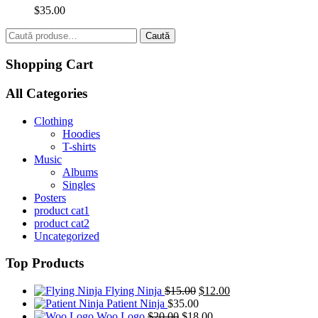
$
35.00
Caută
Caută
după:
Shopping
Cart
All
Categories
Clothing
Hoodies
T-shirts
Music
Albums
Singles
Posters
product cat1
product cat2
Uncategorized
Top
Products
Prețul
Prețul
Flying Ninja
$
15.00
$
12.00
inițial
curent
Patient Ninja
$
35.00
Prețul
a
Prețul
este:
Woo Logo
$
20.00
$
18.00