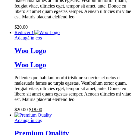
malesuada fames ac turpis egestas. Vestibulum tortor quam,
feugiat vitae, ultricies eget, tempor sit amet, ante. Donec eu
libero sit amet quam egestas semper. Aenean ultricies mi vitae
est. Mauris placerat eleifend leo.
$
20.00
Reduceri!
Adaugă în coș
Woo Logo
Woo Logo
Pellentesque habitant morbi tristique senectus et netus et
malesuada fames ac turpis egestas. Vestibulum tortor quam,
feugiat vitae, ultricies eget, tempor sit amet, ante. Donec eu
libero sit amet quam egestas semper. Aenean ultricies mi vitae
est. Mauris placerat eleifend leo.
Prețul
Prețul
$
20.00
$
18.00
inițial
curent
a
este:
Adaugă în coș
fost:
$18.00.
$20.00.
Premium Quality