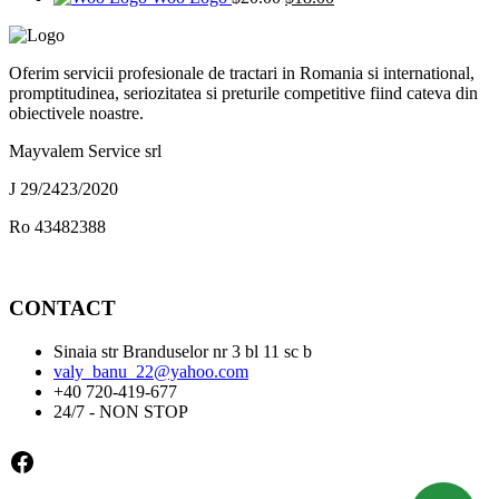
inițial
fost:
curent
$12.00.
a
$15.00.
este:
fost:
$18.00.
Oferim servicii profesionale de tractari in Romania si international,
$20.00.
promptitudinea, seriozitatea si preturile competitive fiind cateva din
obiectivele noastre.
Mayvalem Service srl
J 29/2423/2020
Ro 43482388
CONTACT
Sinaia str Branduselor nr 3 bl 11 sc b
valy_banu_22@yahoo.com
+40 720-419-677
24/7 - NON STOP
Facebook